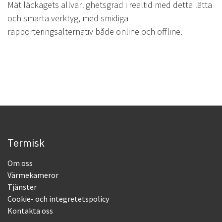
Mät läckagets allvarlighetsgrad i realtid med detta lätta
och smarta verktyg, med smidiga
rapporteringsalternativ både online och offline.
Termisk
Om oss
Värmekameror
Tjänster
Cookie- och integretetspolicy
Kontakta oss