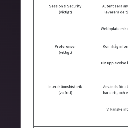
Session & Security
Autentisera an
(viktigt)
leverera de tj
Webbplatsen kom
Preferenser
Kom ihåg info
(viktigt)
Din upplevelse
Interaktionshistorik
Används för at
(valfritt)
har sett, och 
Vi kanske in