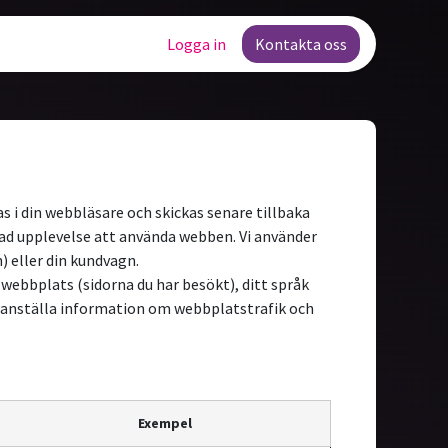
Lediga tjänster
Logga in
Kontakta oss
as i din webbläsare och skickas senare tillbaka
cerad upplevelse att använda webben. Vi använder
) eller din kundvagn.
r webbplats (sidorna du har besökt), ditt språk
ammanställa information om webbplatstrafik och
Exempel