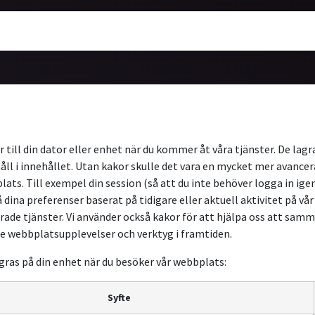
ärmekameror
Utbildning
Nyheter
Om oss
r till din dator eller enhet när du kommer åt våra tjänster. De lagr
nehåll i innehållet. Utan kakor skulle det vara en mycket mer avan
ats. Till exempel din session (så att du inte behöver logga in igen
 dina preferenser baserat på tidigare eller aktuell aktivitet på vå
ättrade tjänster. Vi använder också kakor för att hjälpa oss att s
re webbplatsupplevelser och verktyg i framtiden.
agras på din enhet när du besöker vår webbplats:
Syfte