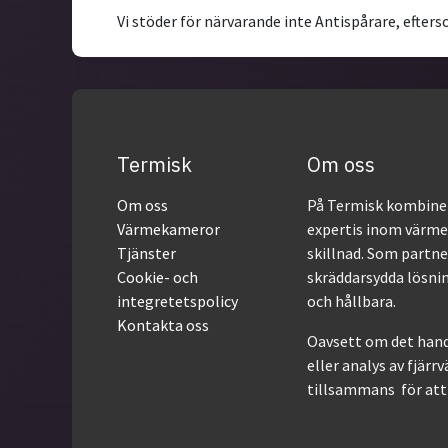
Vi stöder för närvarande inte Antispårare, efters
Termisk
Om oss
Om oss
På Termisk kombiner
Värmekameror
expertis inom värme
Tjänster
skillnad. Som partner
Cookie- och
skräddarsydda lösnin
integretetspolicy
och hållbara.
Kontakta oss
Oavsett om det hand
eller analys av fjärr
tillsammans för att 