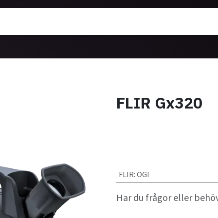
ärmekameror
Utbildning
Nyheter
Om oss
FLIR Gx320
FLIR
:
OGI
Har du frågor eller behö