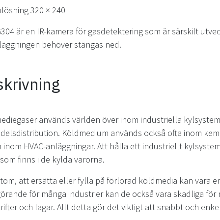
plösning 320 × 240
304 är en IR-kamera för gasdetektering som är särskilt utv
nläggningen behöver stängas ned.
krivning
diegaser används världen över inom industriella kylsystem f
delsdistribution. Köldmedium används också ofta inom kemis
 inom HVAC-anläggningar. Att hålla ett industriellt kylsyste
som finns i de kylda varorna.
om, att ersätta eller fylla på förlorad köldmedia kan vara 
örande för många industrier kan de också vara skadliga för m
rifter och lagar. Allt detta gör det viktigt att snabbt och enke