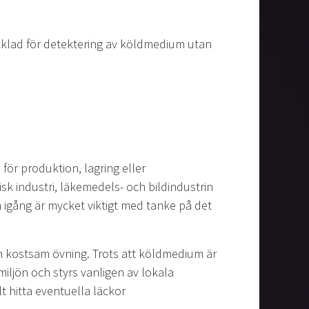
ecklad för detektering av köldmedium utan
ör produktion, lagring eller
k industri, läkemedels- och bildindustrin
m igång är mycket viktigt med tanke på det
en kostsam övning. Trots att köldmedium är
iljön och styrs vanligen av lokala
lt hitta eventuella läckor