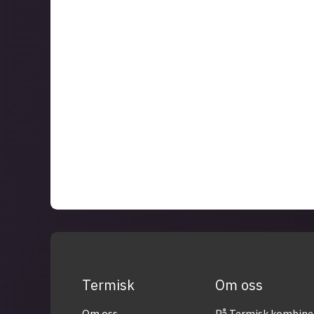
Termisk
Om oss
Om oss
På Termisk kombiner