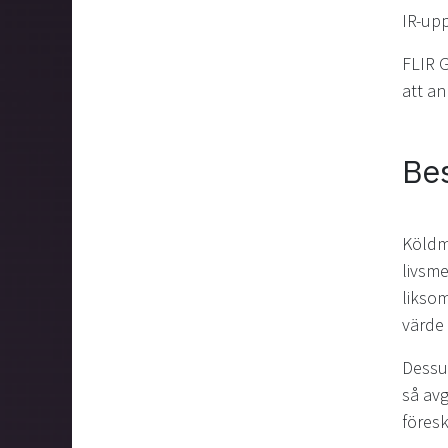
IR-up
FLIR G
att a
Bes
Köldme
livsme
liksom
värde 
Dessut
så avg
föresk