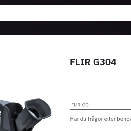
ärmekameror
Utbildning
Nyheter
Om oss
FLIR G304
FLIR
:
OGI
Har du frågor eller behö