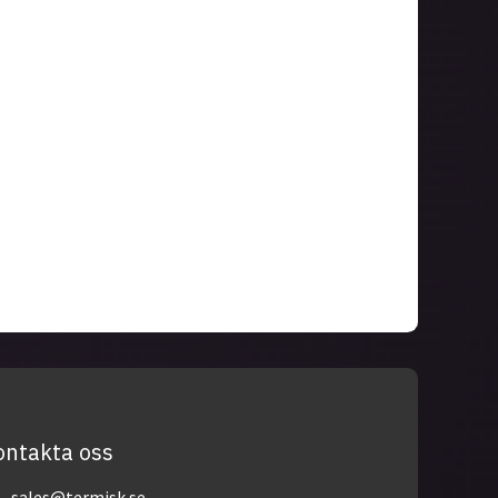
ontakta oss
sales@termisk.se