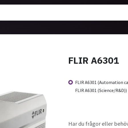
ärmekameror
Utbildning
Nyheter
Om oss
FLIR A6301
FLIR A6301 (Automation c
FLIR A6301 (Science/R&D))
Har du frågor eller behö