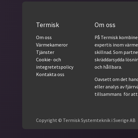
Termisk
Om oss
Om oss
På Termisk kombiner
Värmekameror
expertis inom värme
Tjänster
skillnad. Som partner
Cookie- och
skräddarsydda lösnin
integretetspolicy
och hållbara.
Kontakta oss
Oavsett om det hand
eller analys av fjärr
tillsammans för att 
Copyright © Termisk Systemteknik i Sverige AB