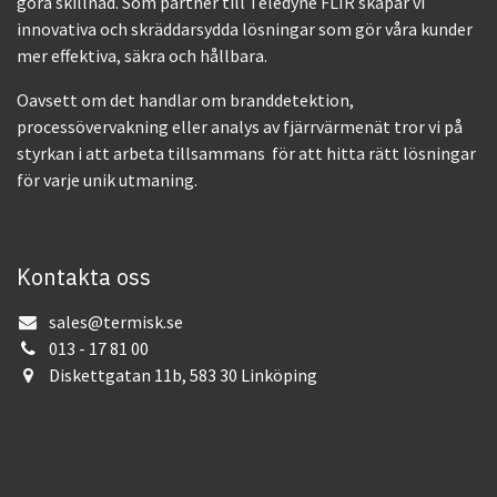
göra skillnad. Som partner till Teledyne FLIR skapar vi
innovativa och skräddarsydda lösningar som gör våra kunder
mer effektiva, säkra och hållbara.
Oavsett om det handlar om branddetektion,
processövervakning eller analys av fjärrvärmenät tror vi på
styrkan i att arbeta tillsammans för att hitta rätt lösningar
för varje unik utmaning.
Kontakta oss
sales@termisk.se
013 - 17 81 00
Diskettgatan 11b, 583 30 Linköping