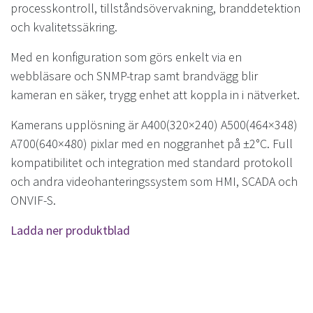
processkontroll, tillståndsövervakning, branddetektion
och kvalitetssäkring.
Med en konfiguration som görs enkelt via en
webbläsare och SNMP-trap samt brandvägg blir
kameran en säker, trygg enhet att koppla in i nätverket.
Kamerans upplösning är A400(320×240) A500(464×348)
A700(640×480) pixlar med en noggranhet på ±2°C. Full
kompatibilitet och integration med standard protokoll
och andra videohanteringssystem som HMI, SCADA och
ONVIF-S.
Ladda ner produktblad