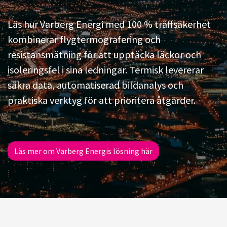
Läs hur Varberg Energi med 100 % träffsäkerhet
kombinerar flygtermografering och
resistansmätning för att upptäcka läckor och
isoleringsfel i sina ledningar. Termisk levererar
säkra data, automatiserad bildanalys och
praktiska verktyg för att prioritera åtgärder.
Läs mer om Varberg Energis lösning här