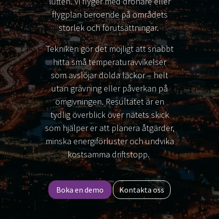
luften. Vi flyger med drönare eller
flygplan beroende på områdets
storlek och förutsättningar.
Tekniken gör det möjligt att snabbt
hitta små temperaturavvikelser
som avslöjar dolda läckor – helt
utan grävning eller påverkan på
omgivningen. Resultatet är en
tydlig överblick över nätets skick
som hjälper er att planera åtgärder,
minska energiförluster och undvika
kostsamma driftstopp.
Boka en demo
Kontak
ta oss