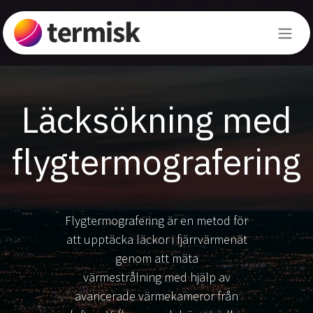
Hoppa till innehåll
Läcksökning med
flygtermografering
Flygtermografering är en metod för
att upptäcka läckor i fjärrvärmenät
genom att mäta
värmestrålning med hjälp av
avancerade värmekameror från